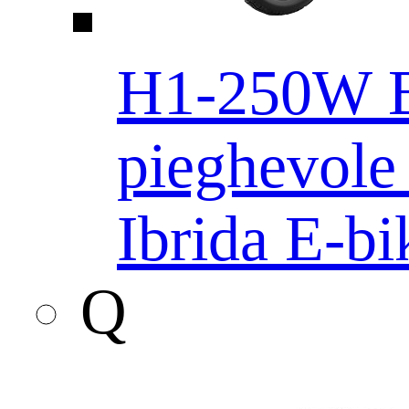
H1-250W Ba
pieghevole E
Ibrida E-bi
Q