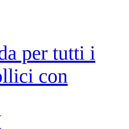
da per tutti i
lici con
I