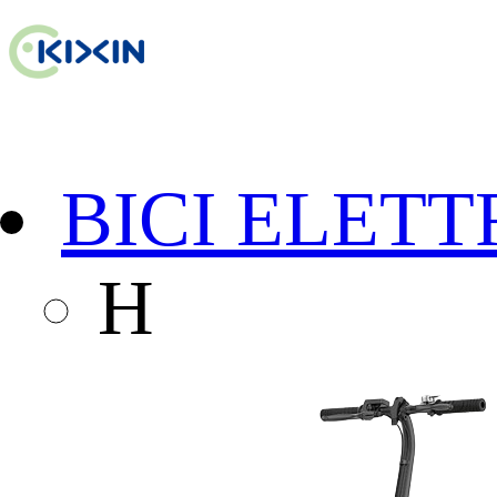
BICI ELETT
H