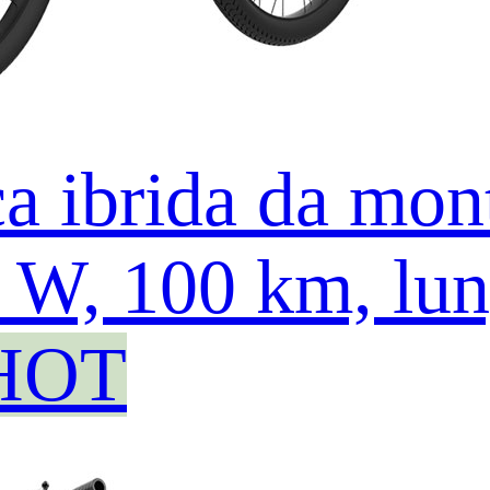
ica ibrida da mo
50 W, 100 km, lu
HOT