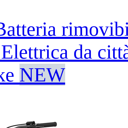
tteria rimovibi
lettrica da citt
ke
NEW