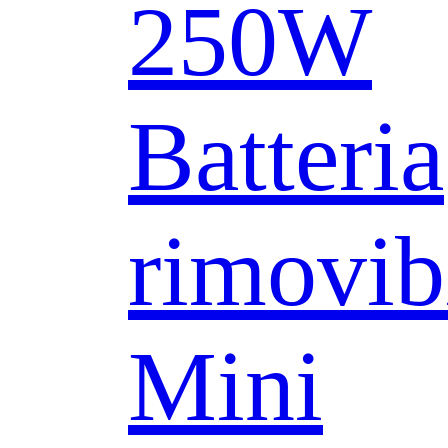
250W
Batteria
rimovib
Mini