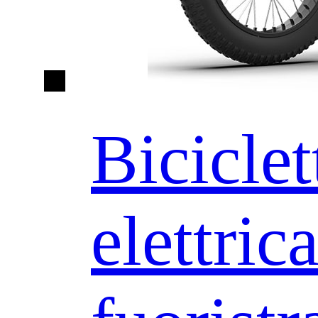
Biciclet
elettric