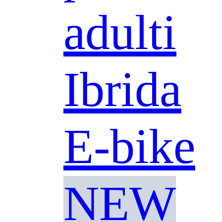
adulti
Ibrida
E-bike
NEW