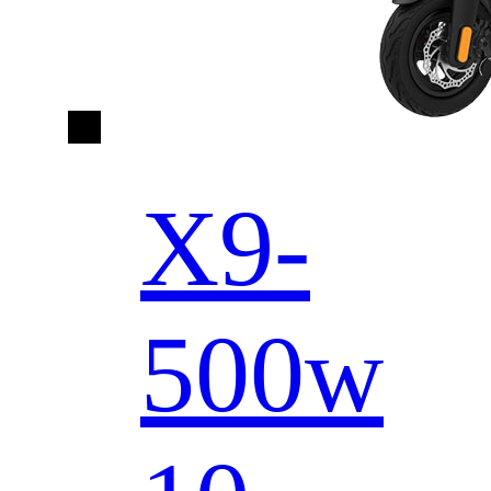
X9-
500w