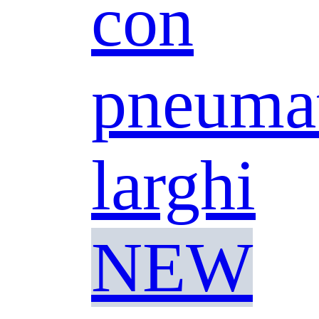
con
pneumat
larghi
NEW