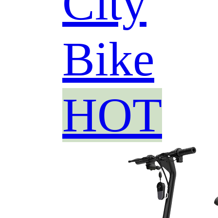
City
Bike
HOT