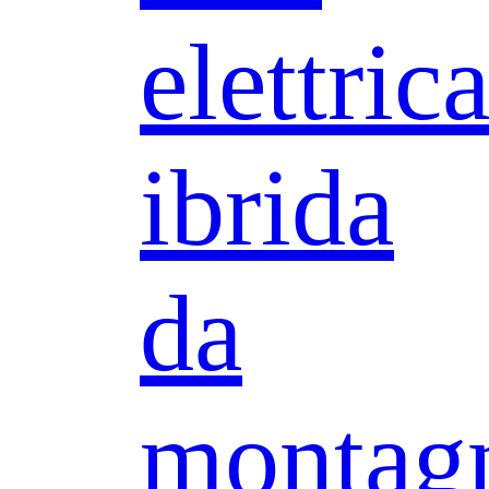
elettric
ibrida
da
montag