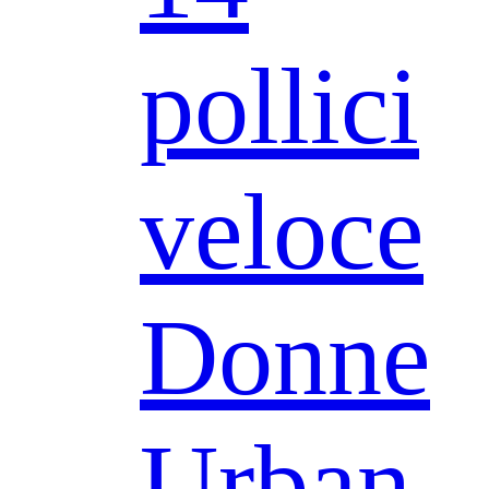
pollici
veloce
Donne
Urban