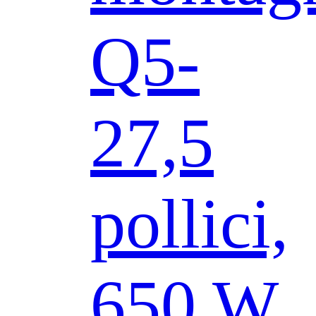
Q5-
27,5
pollici,
650 W,