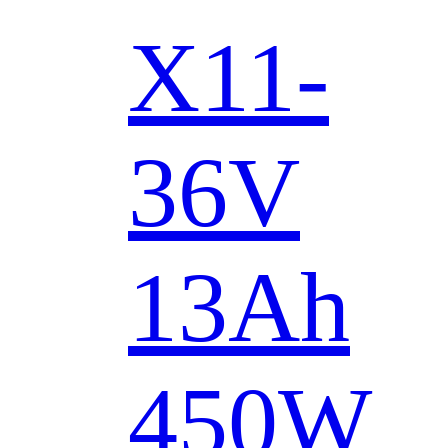
X11-
36V
13Ah
450W