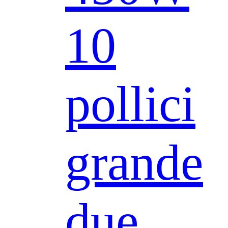
10
pollici
grande
due