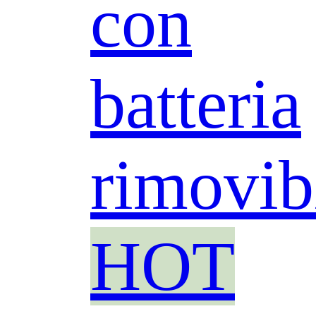
con
batteria
rimovib
HOT