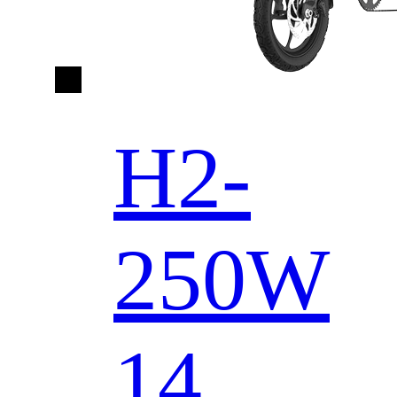
H2-
250W
14