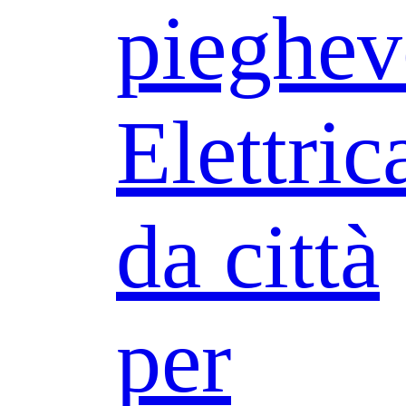
pieghev
Elettric
da città
per