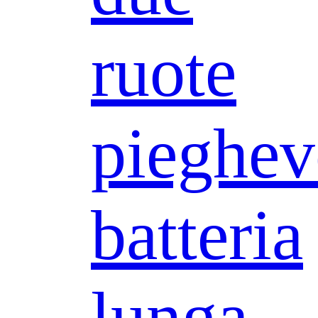
ruote
pieghev
batteria
lunga