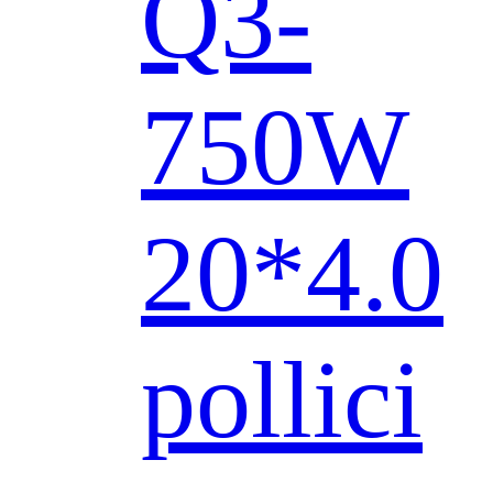
Q3-
750W
20*4.0
pollici