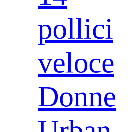
pollici
veloce
Donne
Urban