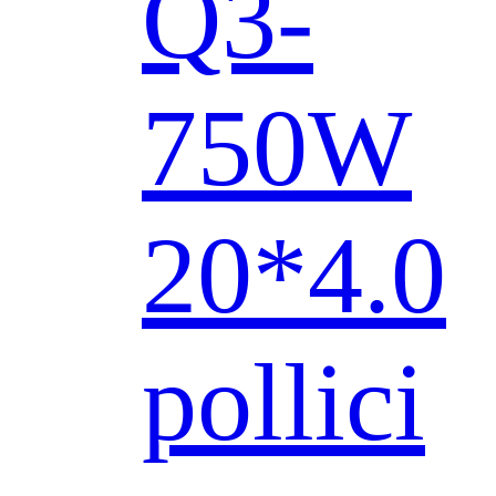
Q3-
750W
20*4.0
pollici