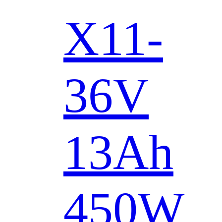
X11-
36V
13Ah
450W