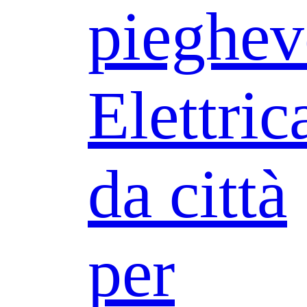
pieghev
Elettric
da città
per