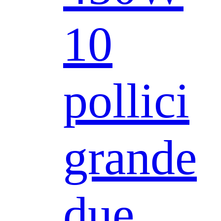
10
pollici
grande
due