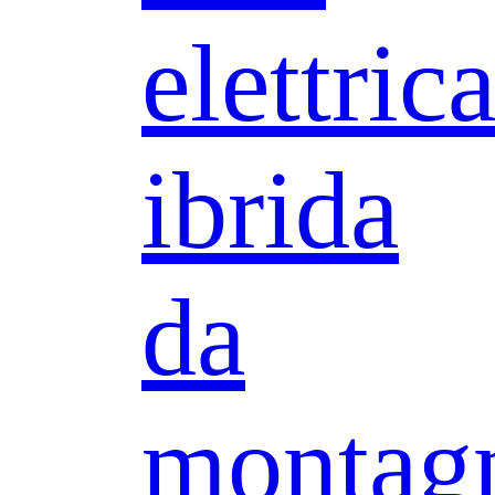
elettric
ibrida
da
montag