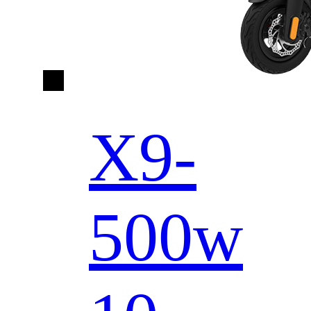
X9-
500w