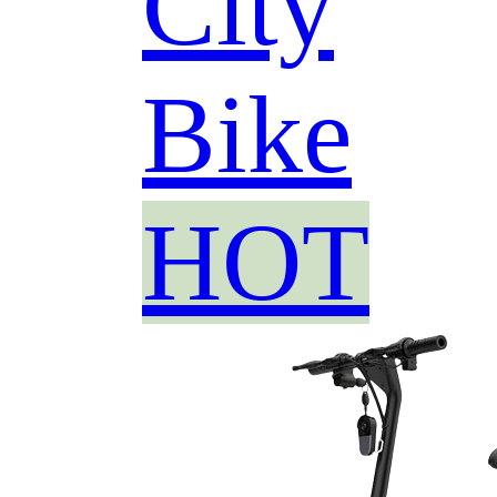
City
Bike
HOT