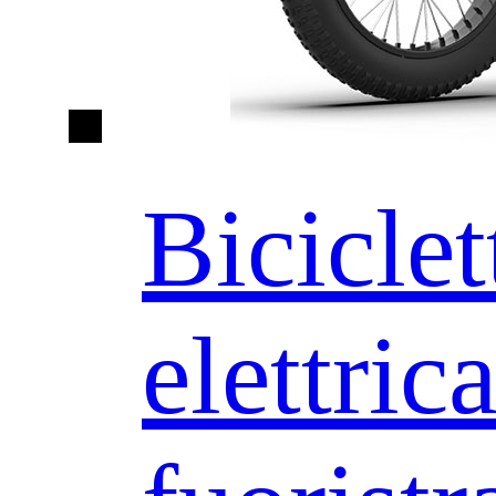
Biciclet
elettric