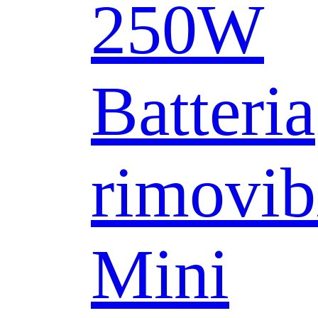
250W
Batteria
rimovib
Mini