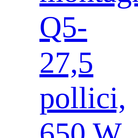
Q5-
27,5
pollici,
650 W,