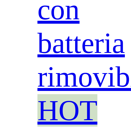
con
batteria
rimovib
HOT