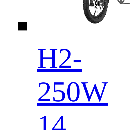
H2-
250W
14