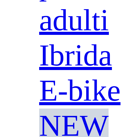
adulti
Ibrida
E-bike
NEW