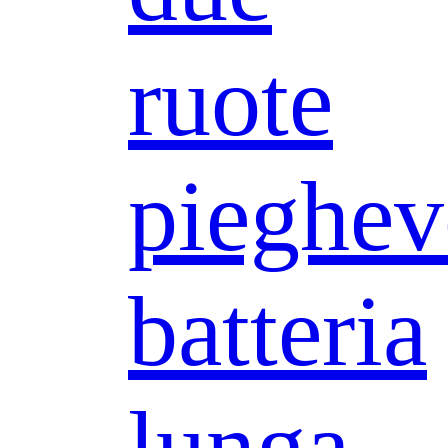
ruote
pieghev
batteria
lunga