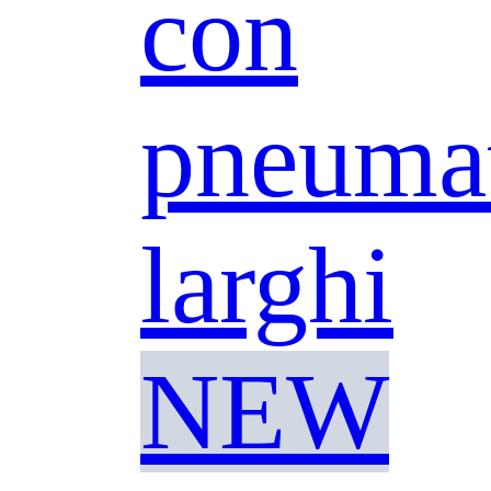
con
pneumat
larghi
NEW